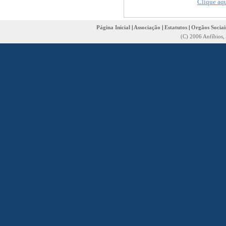
Clique aqu
Página Inicial
|
Associação
|
Estatutos
|
Orgãos Sociai
(C) 2006 Anfíbios,