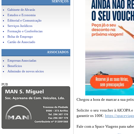
SERVIÇOS
Gabinete de Alvarás
Estudos e Economia
Editorial e Comunicação
Serviços Jurídicos
Formação e Conferências
Bolsa de Emprego
Cartão de Associado
ASSOCIADOS
Empresas Associadas
Benefícios
Admissão de novos sócios
PUB
Chegou a hora de marcar a sua pró
Solicite o seu voucher à AICOPA e 
garantir os 100€:
https://spaceviag
Fale com a Space Viagens para sabe